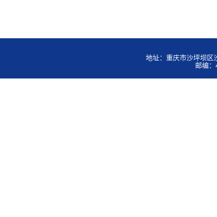
地址：重庆市沙坪坝区沙
邮编：4